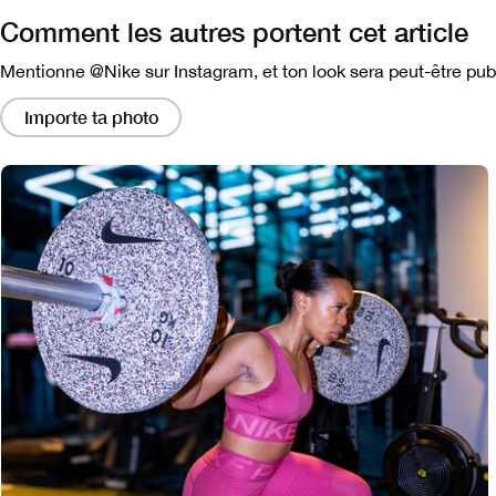
Comment les autres portent cet article
Mentionne @Nike sur Instagram, et ton look sera peut-être publ
En
cliquant
Importe ta photo
sur
ces
liens,
vous
obtiendrez
une
fenêtre
modale
contenant
une
version
plus
grande
de
l'image.