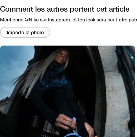
Comment les autres portent cet article
Mentionne @Nike sur Instagram, et ton look sera peut-être publ
En
cliquant
Importe ta photo
sur
ces
liens,
vous
obtiendrez
une
fenêtre
modale
contenant
une
version
plus
grande
de
l'image.