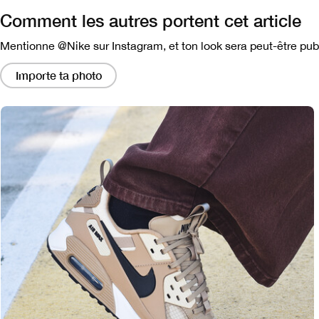
Comment les autres portent cet article
Mentionne @Nike sur Instagram, et ton look sera peut-être publ
En
cliquant
Importe ta photo
sur
ces
liens,
vous
obtiendrez
une
fenêtre
modale
contenant
une
version
plus
grande
de
l'image.