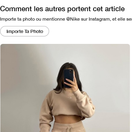
Comment les autres portent cet article
Importe ta photo ou mentionne @Nike sur Instagram, et elle ser
En
cliquant
Importe Ta Photo
sur
ces
liens,
vous
obtiendrez
une
fenêtre
modale
contenant
une
version
plus
grande
de
l'image.