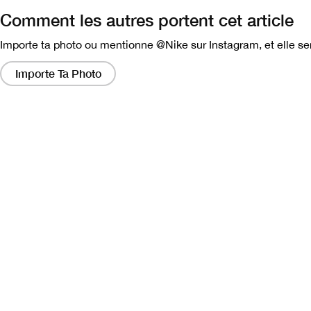
Comment les autres portent cet article
Importe ta photo ou mentionne @Nike sur Instagram, et elle ser
En
cliquant
Importe Ta Photo
sur
ces
liens,
vous
obtiendrez
une
fenêtre
modale
contenant
une
version
plus
grande
de
l'image.