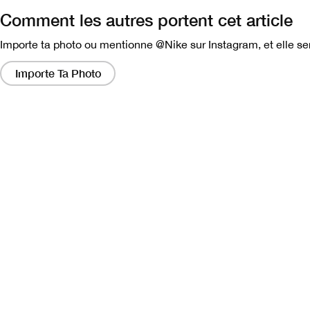
Comment les autres portent cet article
Importe ta photo ou mentionne @Nike sur Instagram, et elle ser
En
cliquant
Importe Ta Photo
sur
ces
liens,
vous
obtiendrez
une
fenêtre
modale
contenant
une
version
plus
grande
de
l'image.