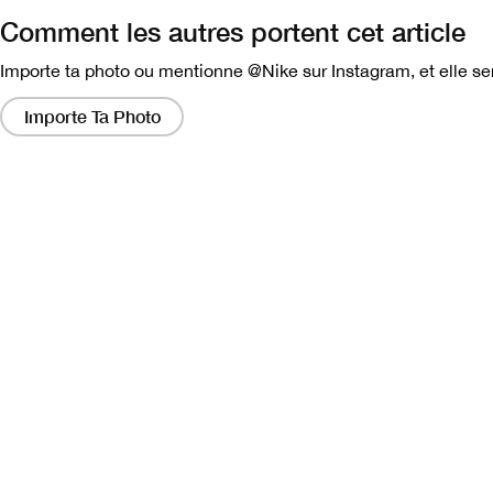
Comment les autres portent cet article
Importe ta photo ou mentionne @Nike sur Instagram, et elle ser
En
cliquant
Importe Ta Photo
sur
ces
liens,
vous
obtiendrez
une
fenêtre
modale
contenant
une
version
plus
grande
de
l'image.