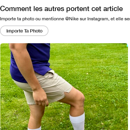
Comment les autres portent cet article
Importe ta photo ou mentionne @Nike sur Instagram, et elle ser
En
cliquant
Importe Ta Photo
sur
ces
liens,
vous
obtiendrez
une
fenêtre
modale
contenant
une
version
plus
grande
de
l'image.