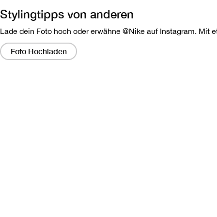
Stylingtipps von anderen
Lade dein Foto hoch oder erwähne @Nike auf Instagram. Mit etw
Wenn
Sie
Foto Hochladen
auf
diese
Links
klicken,
wird
ein
modales
Dialogfeld
angezeigt,
das
eine
größere
Version
des
Bildes
enthält.