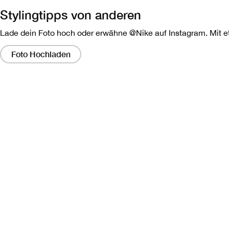
Stylingtipps von anderen
Lade dein Foto hoch oder erwähne @Nike auf Instagram. Mit etw
Wenn
Sie
Foto Hochladen
auf
diese
Links
klicken,
wird
ein
modales
Dialogfeld
angezeigt,
das
eine
größere
Version
des
Bildes
enthält.