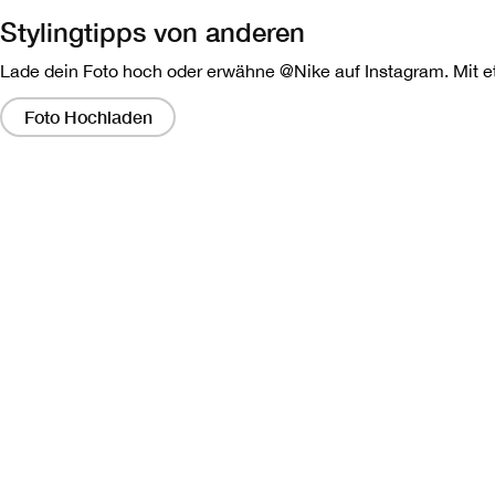
Stylingtipps von anderen
Lade dein Foto hoch oder erwähne @Nike auf Instagram. Mit etw
Wenn
Sie
Foto Hochladen
auf
diese
Links
klicken,
wird
ein
modales
Dialogfeld
angezeigt,
das
eine
größere
Version
des
Bildes
enthält.