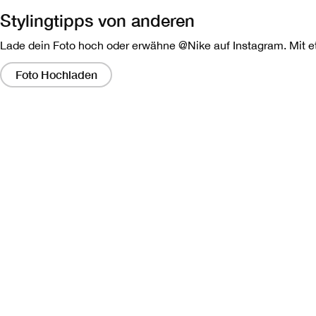
Stylingtipps von anderen
Lade dein Foto hoch oder erwähne @Nike auf Instagram. Mit etw
Wenn
Sie
Foto Hochladen
auf
diese
Links
klicken,
wird
ein
modales
Dialogfeld
angezeigt,
das
eine
größere
Version
des
Bildes
enthält.