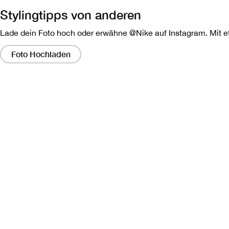
Stylingtipps von anderen
Lade dein Foto hoch oder erwähne @Nike auf Instagram. Mit etw
Wenn
Sie
Foto Hochladen
auf
diese
Links
klicken,
wird
ein
modales
Dialogfeld
angezeigt,
das
eine
größere
Version
des
Bildes
enthält.