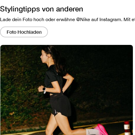
Stylingtipps von anderen
Lade dein Foto hoch oder erwähne @Nike auf Instagram. Mit etw
Wenn
Sie
Foto Hochladen
auf
diese
Links
klicken,
wird
ein
modales
Dialogfeld
angezeigt,
das
eine
größere
Version
des
Bildes
enthält.