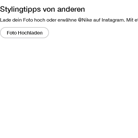
Stylingtipps von anderen
Lade dein Foto hoch oder erwähne @Nike auf Instagram. Mit etw
Wenn
Sie
Foto Hochladen
auf
diese
Links
klicken,
wird
ein
modales
Dialogfeld
angezeigt,
das
eine
größere
Version
des
Bildes
enthält.