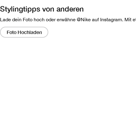
Stylingtipps von anderen
Lade dein Foto hoch oder erwähne @Nike auf Instagram. Mit etw
Wenn
Sie
Foto Hochladen
auf
diese
Links
klicken,
wird
ein
modales
Dialogfeld
angezeigt,
das
eine
größere
Version
des
Bildes
enthält.