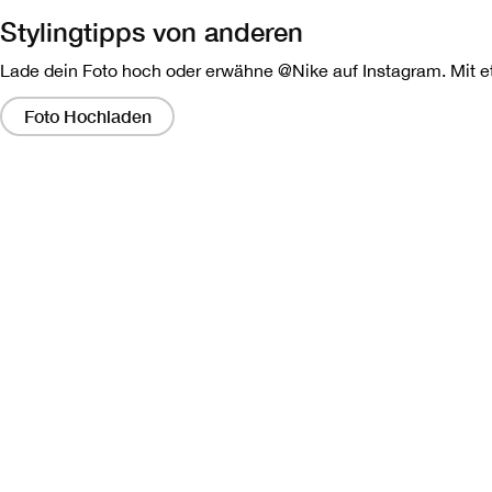
Stylingtipps von anderen
Lade dein Foto hoch oder erwähne @Nike auf Instagram. Mit etw
Wenn
Sie
Foto Hochladen
auf
diese
Links
klicken,
wird
ein
modales
Dialogfeld
angezeigt,
das
eine
größere
Version
des
Bildes
enthält.