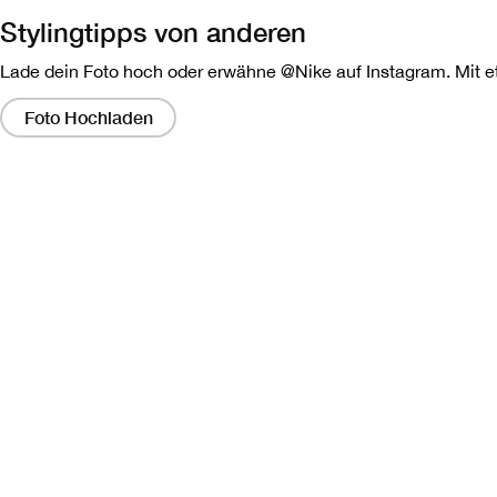
Stylingtipps von anderen
Lade dein Foto hoch oder erwähne @Nike auf Instagram. Mit etw
Wenn
Sie
Foto Hochladen
auf
diese
Links
klicken,
wird
ein
modales
Dialogfeld
angezeigt,
das
eine
größere
Version
des
Bildes
enthält.