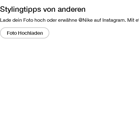
Stylingtipps von anderen
Lade dein Foto hoch oder erwähne @Nike auf Instagram. Mit etw
Wenn
Sie
Foto Hochladen
auf
diese
Links
klicken,
wird
ein
modales
Dialogfeld
angezeigt,
das
eine
größere
Version
des
Bildes
enthält.