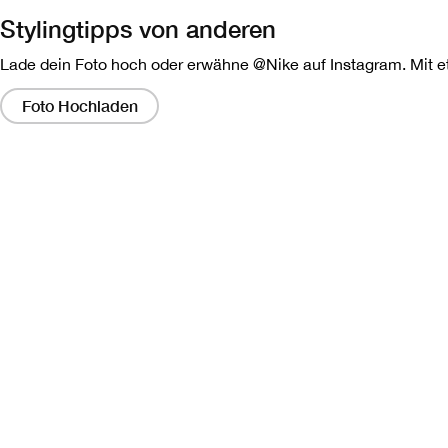
Stylingtipps von anderen
Lade dein Foto hoch oder erwähne @Nike auf Instagram. Mit etw
Wenn
Sie
Foto Hochladen
auf
diese
Links
klicken,
wird
ein
modales
Dialogfeld
angezeigt,
das
eine
größere
Version
des
Bildes
enthält.