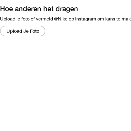
Hoe anderen het dragen
Upload je foto of vermeld @Nike op Instagram om kans te make
Als
je
Upload Je Foto
op
de
links
klikt,
verschijnt
er
een
nieuw
venster
met
een
grotere
versie
van
de
afbeelding.