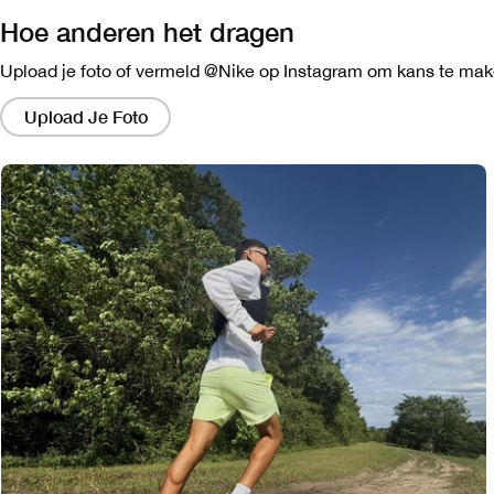
Hoe anderen het dragen
Upload je foto of vermeld @Nike op Instagram om kans te make
Als
je
Upload Je Foto
op
de
links
klikt,
verschijnt
er
een
nieuw
venster
met
een
grotere
versie
van
de
afbeelding.