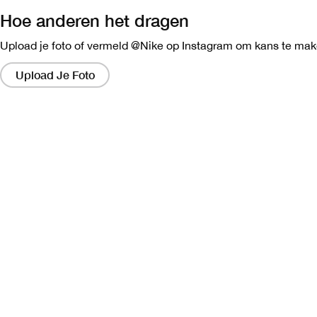
Hoe anderen het dragen
Upload je foto of vermeld @Nike op Instagram om kans te make
Als
je
Upload Je Foto
op
de
links
klikt,
verschijnt
er
een
nieuw
venster
met
een
grotere
versie
van
de
afbeelding.