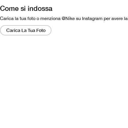
Come si indossa
Carica la tua foto o menziona @Nike su Instagram per avere la p
Facendo
clic
Carica La Tua Foto
su
questi
collegamenti
si
aprirà
una
finestra
modale
contenente
una
versione
più
grande
dell'immagine.