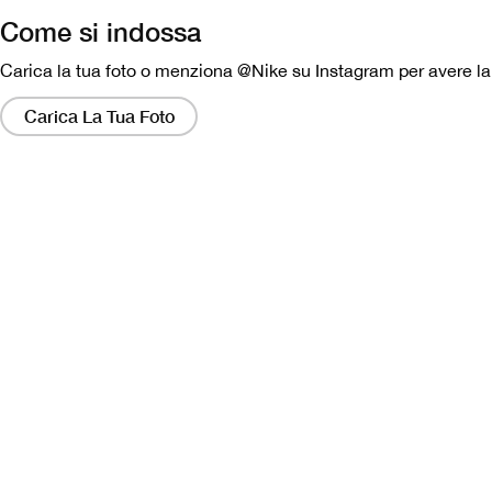
Come si indossa
Carica la tua foto o menziona @Nike su Instagram per avere la p
Facendo
clic
Carica La Tua Foto
su
questi
collegamenti
si
aprirà
una
finestra
modale
contenente
una
versione
più
grande
dell'immagine.