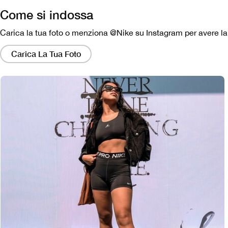
Come si indossa
Carica la tua foto o menziona @Nike su Instagram per avere la p
Facendo
clic
Carica La Tua Foto
su
questi
collegamenti
si
aprirà
una
finestra
modale
contenente
una
versione
più
grande
dell'immagine.