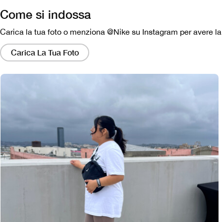
Come si indossa
Carica la tua foto o menziona @Nike su Instagram per avere la p
Facendo
clic
Carica La Tua Foto
su
questi
collegamenti
si
aprirà
una
finestra
modale
contenente
una
versione
più
grande
dell'immagine.