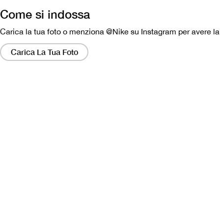
Come si indossa
Carica la tua foto o menziona @Nike su Instagram per avere la p
Facendo
clic
Carica La Tua Foto
su
questi
collegamenti
si
aprirà
una
finestra
modale
contenente
una
versione
più
grande
dell'immagine.