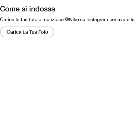
Come si indossa
Carica la tua foto o menziona @Nike su Instagram per avere la p
Facendo
clic
Carica La Tua Foto
su
questi
collegamenti
si
aprirà
una
finestra
modale
contenente
una
versione
più
grande
dell'immagine.