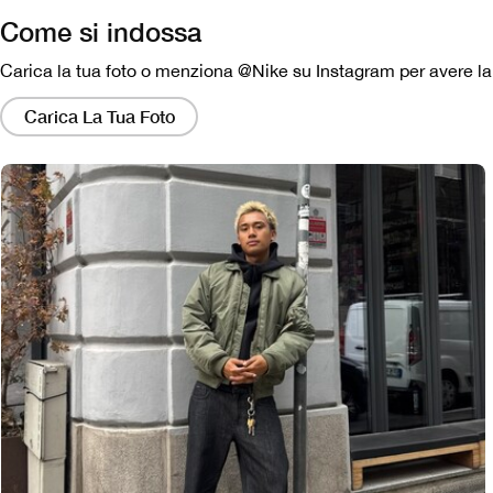
Come si indossa
Carica la tua foto o menziona @Nike su Instagram per avere la p
Facendo
clic
Carica La Tua Foto
su
questi
collegamenti
si
aprirà
una
finestra
modale
contenente
una
versione
più
grande
dell'immagine.