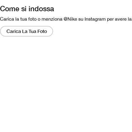
Come si indossa
Carica la tua foto o menziona @Nike su Instagram per avere la p
Facendo
clic
Carica La Tua Foto
su
questi
collegamenti
si
aprirà
una
finestra
modale
contenente
una
versione
più
grande
dell'immagine.