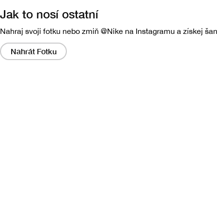
Jak to nosí ostatní
Nahraj svoji fotku nebo zmiň @Nike na Instagramu a získej šanc
Kliknutĕm
na
Nahrát Fotku
tyto
odkazy
otevřete
modálnĕ
okno
s
většĕ
verzĕ
obrázku.