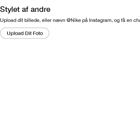
Stylet af andre
Upload dit billede, eller nævn @Nike på Instagram, og få en chanc
Hvis
du
Upload Dit Foto
klikker
på
disse
links,
får
du
et
modal
frem,
der
indeholder
en
større
version
af
billedet.