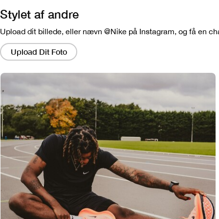
Stylet af andre
Upload dit billede, eller nævn @Nike på Instagram, og få en chanc
Hvis
du
Upload Dit Foto
klikker
på
disse
links,
får
du
et
modal
frem,
der
indeholder
en
større
version
af
billedet.