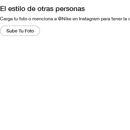
El estilo de otras personas
Carga tu foto o menciona a @Nike en Instagram para tener la 
Al
hacer
Sube Tu Foto
clic
en
estos
enlaces,
aparecerá
una
ventana
que
contiene
una
versión
más
grande
de
la
imagen.