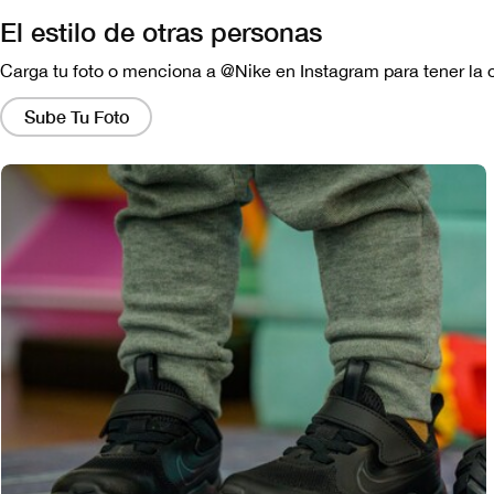
El estilo de otras personas
Carga tu foto o menciona a @Nike en Instagram para tener la 
Al
hacer
Sube Tu Foto
clic
en
estos
enlaces,
aparecerá
una
ventana
que
contiene
una
versión
más
grande
de
la
imagen.