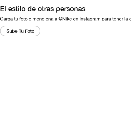
El estilo de otras personas
Carga tu foto o menciona a @Nike en Instagram para tener la 
Al
hacer
Sube Tu Foto
clic
en
estos
enlaces,
aparecerá
una
ventana
que
contiene
una
versión
más
grande
de
la
imagen.