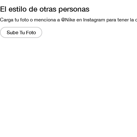
El estilo de otras personas
Carga tu foto o menciona a @Nike en Instagram para tener la 
Al
hacer
Sube Tu Foto
clic
en
estos
enlaces,
aparecerá
una
ventana
que
contiene
una
versión
más
grande
de
la
imagen.