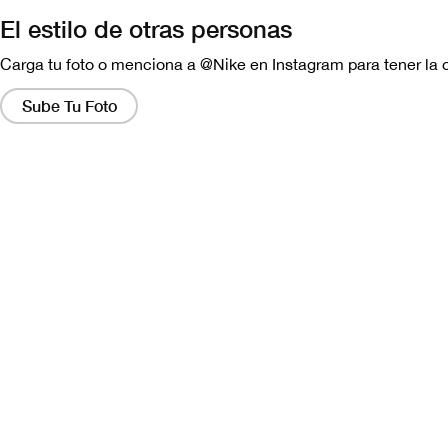
El estilo de otras personas
Carga tu foto o menciona a @Nike en Instagram para tener la 
Al
hacer
Sube Tu Foto
clic
en
estos
enlaces,
aparecerá
una
ventana
que
contiene
una
versión
más
grande
de
la
imagen.