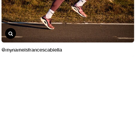
@mynameisfrancescabiella