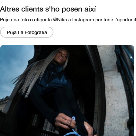
Altres clients s'ho posen així
Puja una foto o etiqueta @Nike a Instagram per tenir l'oportunit
Si
fas
Puja La Fotografia
clic
en
aquests
enllaços,
apareixerà
un
modal
amb
una
versió
més
gran
de
la
imatge.