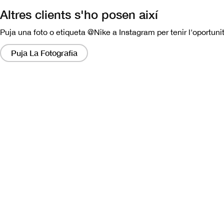
Altres clients s'ho posen així
Puja una foto o etiqueta @Nike a Instagram per tenir l'oportunit
Si
fas
Puja La Fotografia
clic
en
aquests
enllaços,
apareixerà
un
modal
amb
una
versió
més
gran
de
la
imatge.