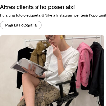
Altres clients s'ho posen així
Puja una foto o etiqueta @Nike a Instagram per tenir l'oportunit
Si
fas
Puja La Fotografia
clic
en
aquests
enllaços,
apareixerà
un
modal
amb
una
versió
més
gran
de
la
imatge.