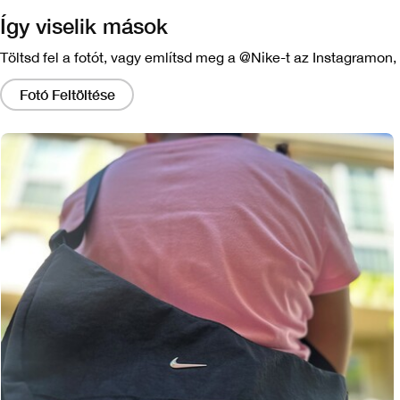
Így viselik mások
Töltsd fel a fotót, vagy említsd meg a @Nike-t az Instagramon, 
Ha
ezekre
Fotó Feltöltése
a
hivatkozásokra
kattint,
megjelenik
egy,
a
kép
nagyobb
változatát
tartalmazó
mód.