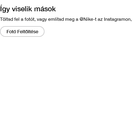
Így viselik mások
Töltsd fel a fotót, vagy említsd meg a @Nike-t az Instagramon, 
Ha
ezekre
Fotó Feltöltése
a
hivatkozásokra
kattint,
megjelenik
egy,
a
kép
nagyobb
változatát
tartalmazó
mód.