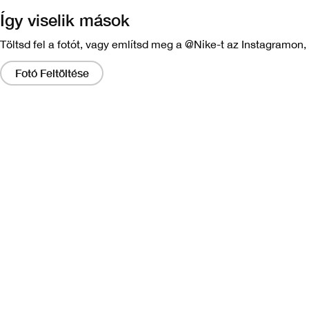
Így viselik mások
Töltsd fel a fotót, vagy említsd meg a @Nike-t az Instagramon, 
Ha
ezekre
Fotó Feltöltése
a
hivatkozásokra
kattint,
megjelenik
egy,
a
kép
nagyobb
változatát
tartalmazó
mód.