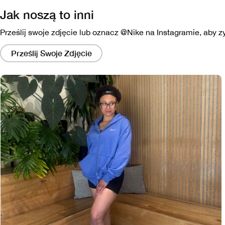
Jak noszą to inni
Prześlij swoje zdjęcie lub oznacz @Nike na Instagramie, aby 
Kliknięcie
tych
Prześlij Swoje Zdjęcie
linków
spowoduje
wyświetlenie
modalu
zawierającego
większą
wersję
obrazu.