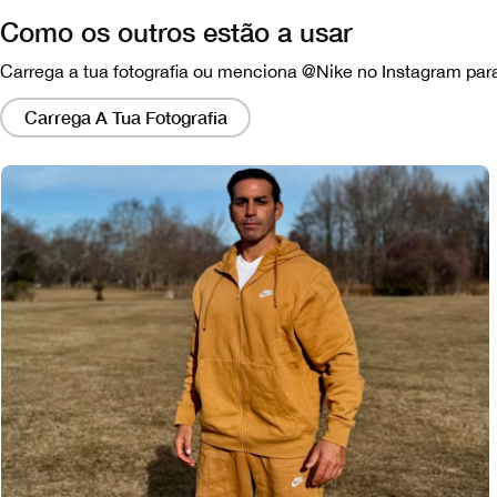
Como os outros estão a usar
Carrega a tua fotografia ou menciona @Nike no Instagram para
Clicar
nesses
Carrega A Tua Fotografia
links
abrirá
um
modo
com
uma
versão
maior
da
imagem.