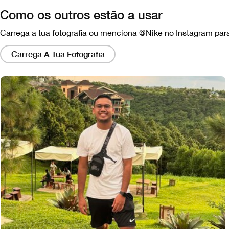
Como os outros estão a usar
Carrega a tua fotografia ou menciona @Nike no Instagram para
Clicar
nesses
Carrega A Tua Fotografia
links
abrirá
um
modo
com
uma
versão
maior
da
imagem.