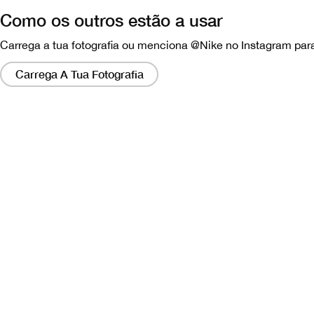
Como os outros estão a usar
Carrega a tua fotografia ou menciona @Nike no Instagram para
Clicar
nesses
Carrega A Tua Fotografia
links
abrirá
um
modo
com
uma
versão
maior
da
imagem.