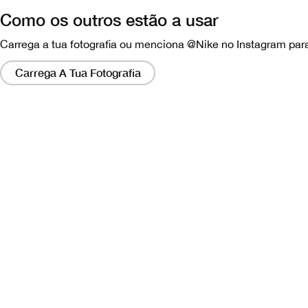
Como os outros estão a usar
Carrega a tua fotografia ou menciona @Nike no Instagram para
Clicar
nesses
Carrega A Tua Fotografia
links
abrirá
um
modo
com
uma
versão
maior
da
imagem.